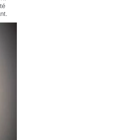
té
nt.