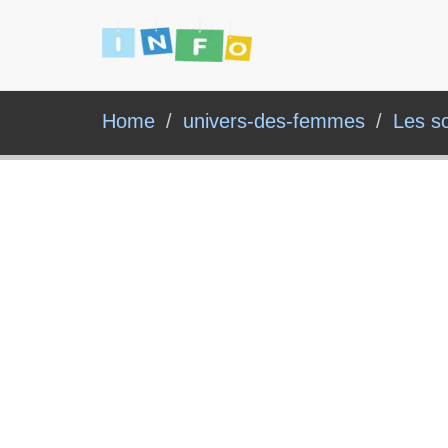
Home
univers-des-femmes
Les sc