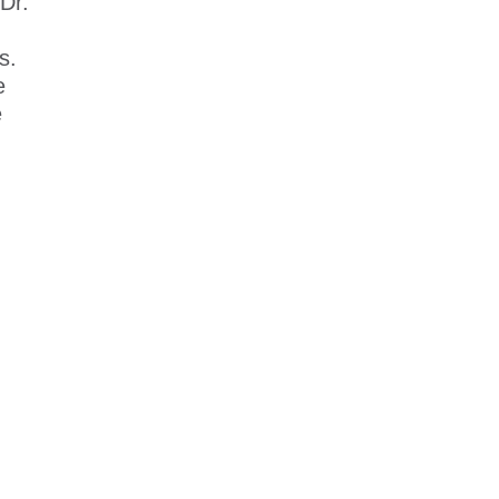
Dr.
s.
e
e