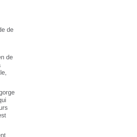
de de
en de
à
le,
-gorge
qui
urs
est
ent