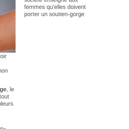
femmes qu'elles doivent
porter un soutien-gorge
oir
non
rge
, le
tout
leurs