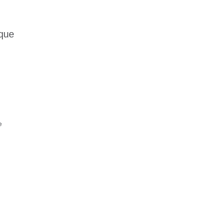
 que
e