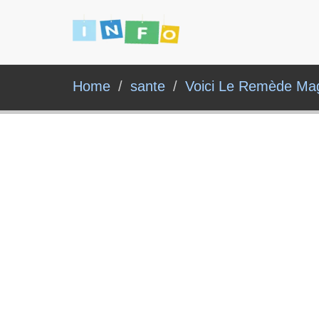
Home
sante
Voici Le Remède Mag