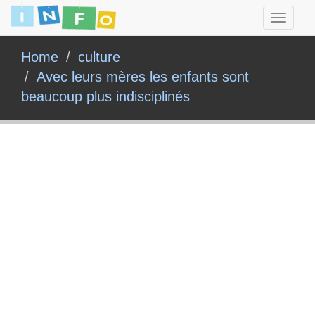
Toggle
navigati
Home
culture
Avec leurs mères les enfants sont
beaucoup plus indisciplinés