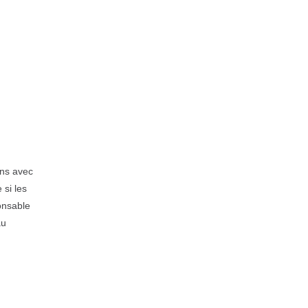
ons avec
 si les
ponsable
au