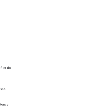
té et de
ses ;
étence