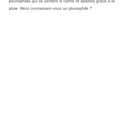
pluviophiles qui se sentent si calme et apaisés grâce à la
pluie. Alors connaissez-vous un pluviophile ?