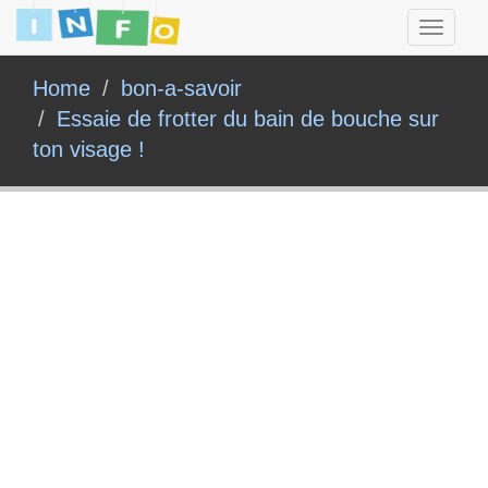
Toggle
navigati
Home
bon-a-savoir
Essaie de frotter du bain de bouche sur
ton visage !