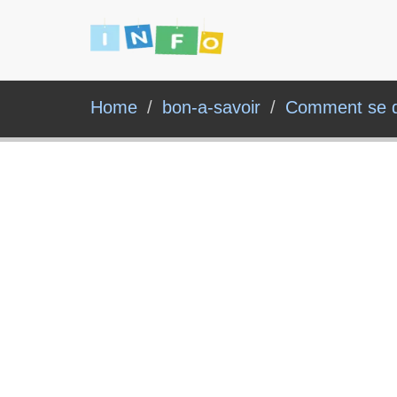
Home
bon-a-savoir
Comment se dé