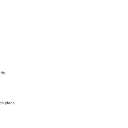
 de
vos pieds