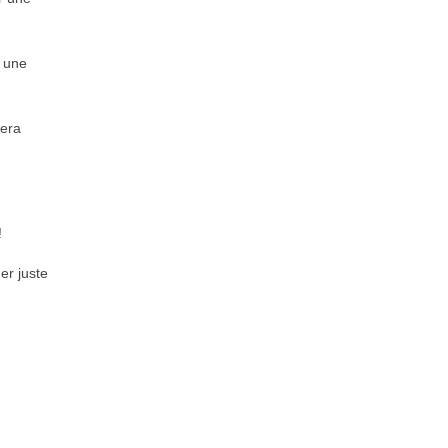
s une
fera
!
er juste