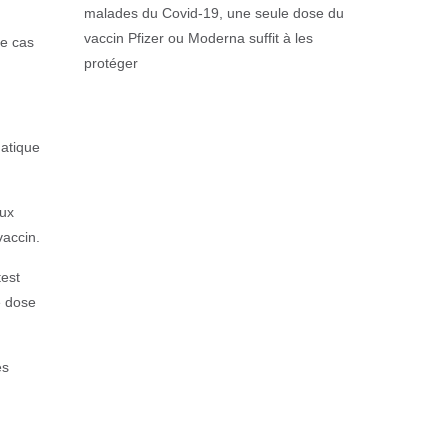
malades du Covid-19, une seule dose du
vaccin Pfizer ou Moderna suffit à les
le cas
protéger
matique
aux
vaccin.
test
e dose
es