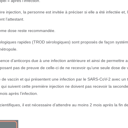
el » après l’infection.
 injection, la personne est invitée à préciser si elle a été infectée et, 
t l’attestant.
xième dose reste recommandée.
 sérologiques rapides (TROD sérologiques) sont proposés de façon systé
métropole.
ésence d’anticorps due à une infection antérieure et ainsi de permettre 
posant pas de preuve de celle-ci de ne recevoir qu’une seule dose de 
 de vaccin et qui présentent une infection par le SARS-CoV-2 avec un 
 qui suivent cette première injection ne doivent pas recevoir la second
ois après l’infection.
ientifiques, il est nécessaire d’attendre au moins 2 mois après la fin d