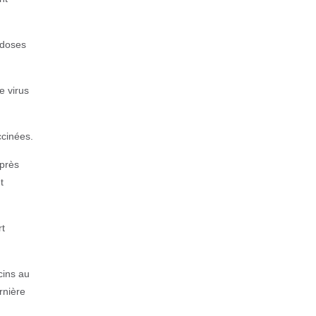
s doses
e virus
ccinées.
après
t
rt
cins au
rnière