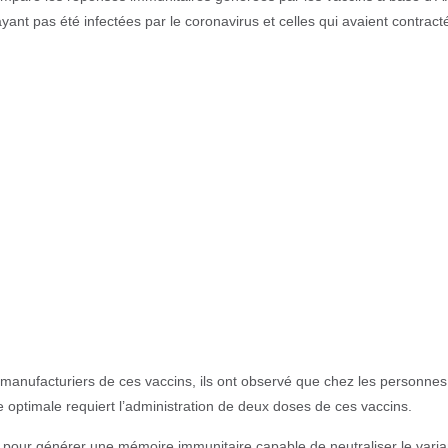
nt pas été infectées par le coronavirus et celles qui avaient contracté
 manufacturiers de ces vaccins, ils ont observé que chez les personnes
 optimale requiert l’administration de deux doses de ces vaccins.
pour générer une mémoire immunitaire capable de neutraliser le varia