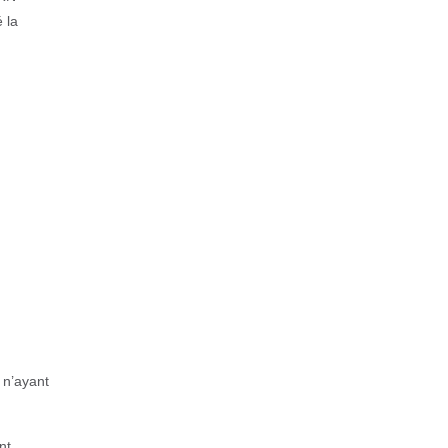
 la
 n’ayant
nt