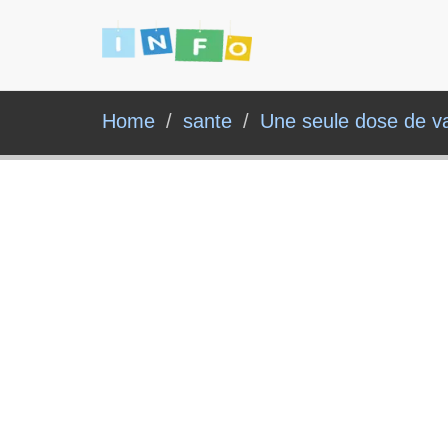
Home
sante
Une seule dose de vac